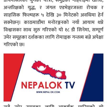
डायनासोरको युगको यात्रा, समुद्रको गहिराइमा खोजी,
अन्तरिक्षको युद्ध, र जंगल एडभेञ्चरजस्ता रोचक र
साहसिक फिल्महरू ५ देखि ३० मिनेटको अवधिमा हेर्न
सक्नेछन्। काठमाडौंमा मनोरञ्जनको नयाँ आयाम थप्ने
विश्वासका साथ सुरु गरिएको यो १८ डी सिनेमा, सम्पूर्ण
उमेर समूहका दर्शकका लागि रोमाञ्चक गन्तव्य बन्ने अपेक्षा
गरिएको छ।