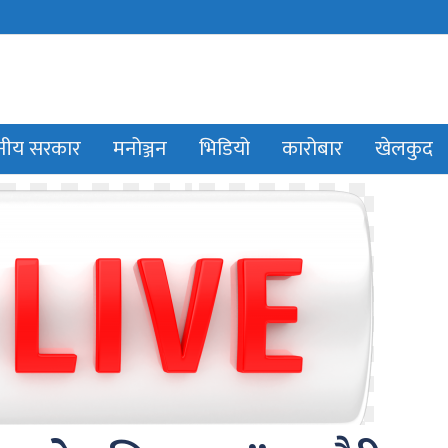
ानीय सरकार
मनोञ्जन
भिडियो
कारोबार
खेलकुद