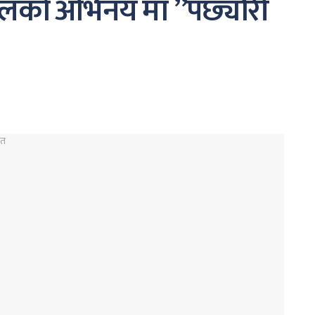
ुजेलको अभिनय मा ”पछ्यौरी