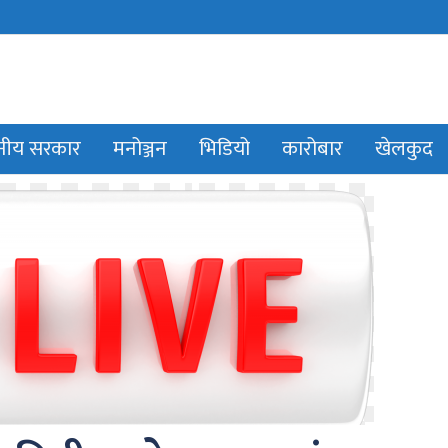
ानीय सरकार
मनोञ्जन
भिडियो
कारोबार
खेलकुद