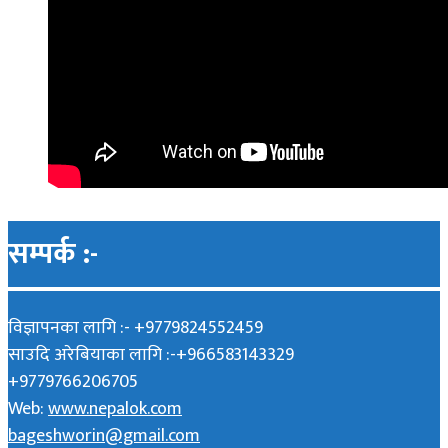
सम्पर्क :-
विज्ञापनका लागि :- +9779824552459
साउदि अरेबियाका लागि :-+966583143329
+9779766206705
Web:
www.nepalok.com
bageshworin@gmail.com