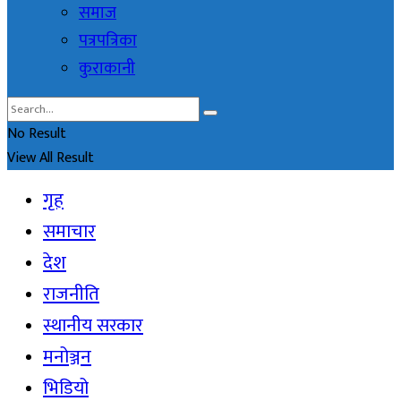
समाज
पत्रपत्रिका
कुराकानी
No Result
View All Result
गृह
समाचार
देश
राजनीति
स्थानीय सरकार
मनोञ्जन
भिडियो