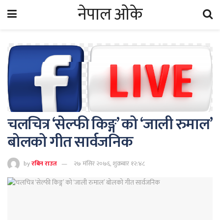
नेपाल ओके
चलचित्र ‘सेल्फी किङ्ग’ को ‘जाली रुमाल’
बोलको गीत सार्वजनिक
by
रबिन राउत
२७ मंसिर २०७६, शुक्रबार १२:४८