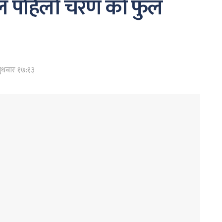
ल पहिलो चरण को फुल
ुधबार १७:१३