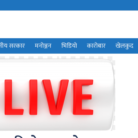
ानीय सरकार
मनोञ्जन
भिडियो
कारोबार
खेलकुद