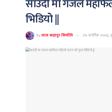
साउदी मा गजल महफि
भिडियो ||
by
लाल बाहादुर सिर्पालि
२७ कार्तिक २०७६, ब