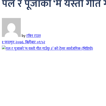
पल र पूजाको ‘म यस्तो गीत ग
by
रबिन राउत
१ फाल्गुन २०७६, बिहीबार ०९:५२