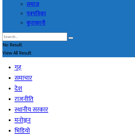
समाज
पत्रपत्रिका
कुराकानी
No Result
View All Result
गृह
समाचार
देश
राजनीति
स्थानीय सरकार
मनोञ्जन
भिडियो