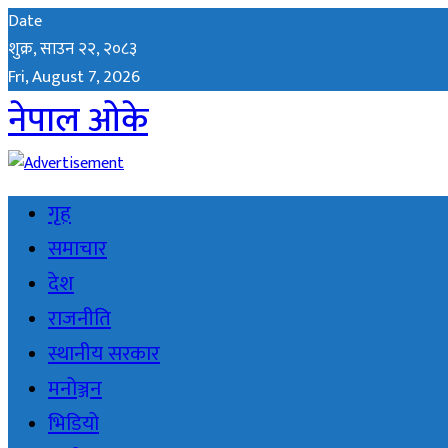
Date
शुक्र, साउन २२, २०८३
Fri, August 7, 2026
नेपाल ओके
गृह
समाचार
देश
राजनीति
स्थानीय सरकार
मनोञ्जन
भिडियो