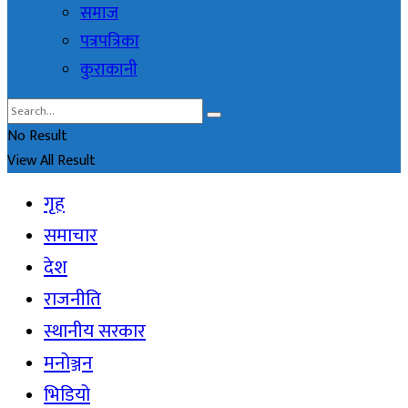
समाज
पत्रपत्रिका
कुराकानी
No Result
View All Result
गृह
समाचार
देश
राजनीति
स्थानीय सरकार
मनोञ्जन
भिडियो