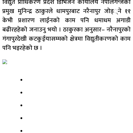
विद्युत प्राधिकरण प्रदेश डिभिजन कार्यालय नेपालगन्जका
प्रमुख मुनिन्द्र ठाकुरले धामपुरबाट नरैनापुर जोड््ने ११
केभी प्रशारण लाईनको काम पनि धमाधम अगाडी
बढीरहहेको जनाउनु भयो । ठाकुरका अनुसार– नरैनापुरको
गंगापुरदेखी कटकुईयासम्मको क्षेत्रमा विद्युतीकरणको काम
पनि भइरहेको छ ।