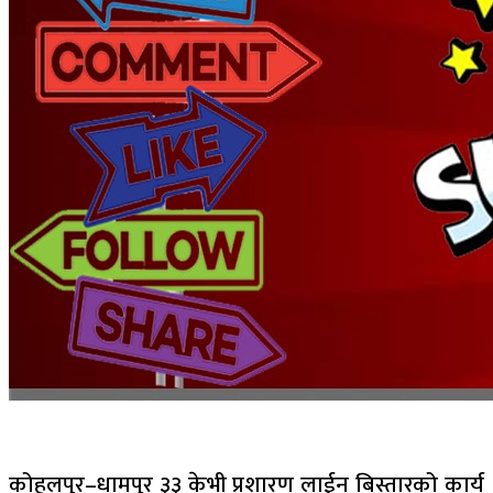
कोहलपुर–धामपुर ३३ केभी प्रशारण लाईन बिस्तारको कार्य