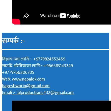
सम्पर्क :-
विज्ञापनका लागि :- +9779824552459
साउदि अरेबियाका लागि :-+966583143329
+9779766206705
Web:
www.nepalok.com
bageshworin@gmail.com
Emali :- lalproductions432@gmail.com