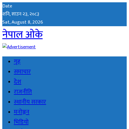
Date
शनि, साउन २३, २०८३
Sat, August 8, 2026
नेपाल ओके
गृह
समाचार
देश
राजनीति
स्थानीय सरकार
मनोञ्जन
भिडियो