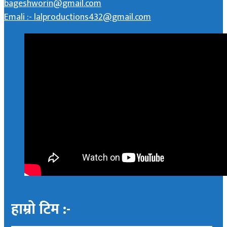
bageshworin@gmail.com
Emali :- lalproductions432@gmail.com
हाम्रो टिम :-