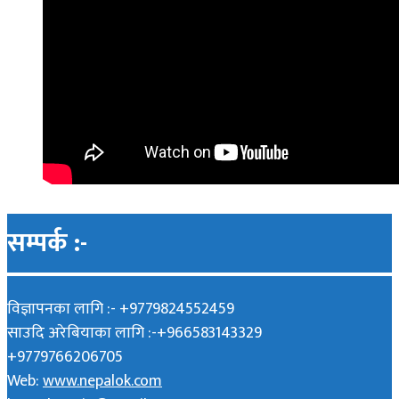
सम्पर्क :-
विज्ञापनका लागि :- +9779824552459
साउदि अरेबियाका लागि :-+966583143329
+9779766206705
Web:
www.nepalok.com