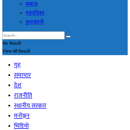
समाज
पत्रपत्रिका
कुराकानी
No Result
View All Result
गृह
समाचार
देश
राजनीति
स्थानीय सरकार
मनोञ्जन
भिडियो