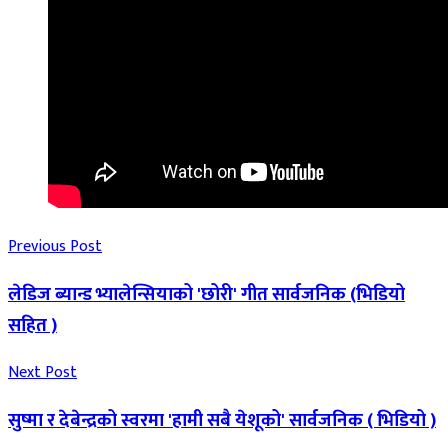
Previous Post
लेडिज ब्यान्ड भ्यालेन्सियाको 'छोरी' गीत सार्वजनिक (भिडियो
सहित )
Next Post
सुष्मा र देबेन्द्रको स्वरमा 'हामी सबै येशूको' सार्वजनिक ( भिडियो )