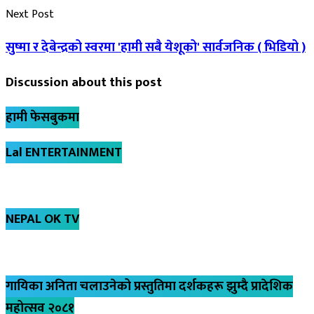
Next Post
सुष्मा र देबेन्द्रको स्वरमा 'हामी सबै येशूको' सार्वजनिक ( भिडियो )
Discussion about this post
हामी फेसबुकमा
Lal ENTERTAINMENT
NEPAL OK TV
गायिका अनिता चलाउनेको प्रस्तुतिमा दर्शकहरू झुम्दै प्रादेशिक
महोत्सव २०८१