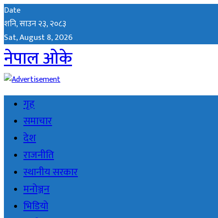
Date
शनि, साउन २३, २०८३
Sat, August 8, 2026
नेपाल ओके
गृह
समाचार
देश
राजनीति
स्थानीय सरकार
मनोञ्जन
भिडियो