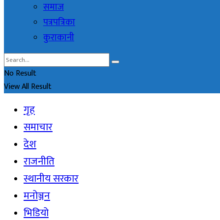
समाज
पत्रपत्रिका
कुराकानी
No Result
View All Result
गृह
समाचार
देश
राजनीति
स्थानीय सरकार
मनोञ्जन
भिडियो