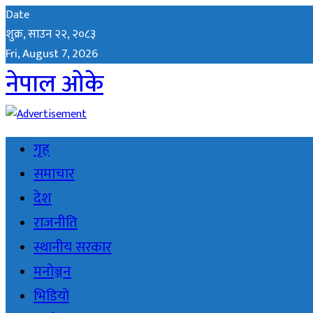
Date
शुक्र, साउन २२, २०८३
Fri, August 7, 2026
नेपाल ओके
गृह
समाचार
देश
राजनीति
स्थानीय सरकार
मनोञ्जन
भिडियो