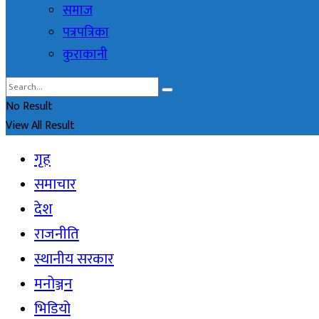
समाज
पत्रपत्रिका
कुराकानी
No Result
View All Result
गृह
समाचार
देश
राजनीति
स्थानीय सरकार
मनोञ्जन
भिडियो