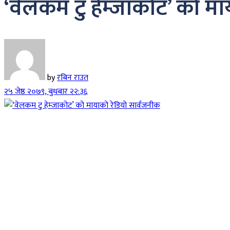
‘वेलकम टु हेम्जाकोट’ को म
by
रबिन राउत
२५ जेष्ठ २०७९, बुधबार २२:३६