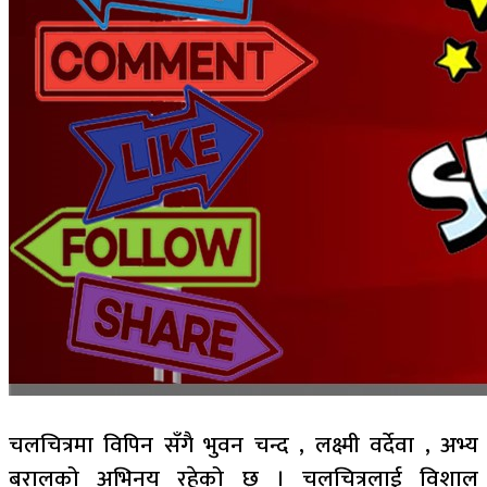
चलचित्रमा विपिन सँगै भुवन चन्द , लक्ष्मी वर्देवा , अभ्य
बरालको अभिनय रहेको छ् । चलचित्रलाई विशाल