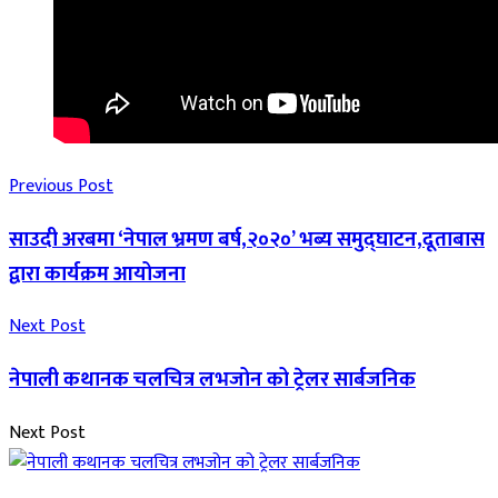
Previous Post
साउदी अरबमा ‘नेपाल भ्रमण बर्ष,२०२०’ भब्य समुद्घाटन,दूताबास
द्वारा कार्यक्रम आयोजना
Next Post
नेपाली कथानक चलचित्र लभजोन को ट्रेलर सार्बजनिक
Next Post