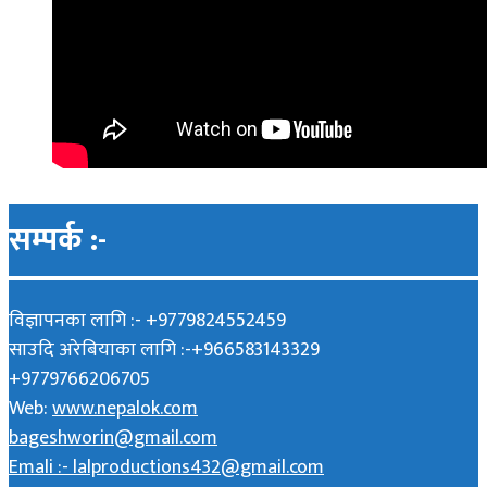
सम्पर्क :-
विज्ञापनका लागि :- +9779824552459
साउदि अरेबियाका लागि :-+966583143329
+9779766206705
Web:
www.nepalok.com
bageshworin@gmail.com
Emali :- lalproductions432@gmail.com