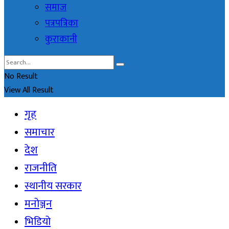
समाज
पत्रपत्रिका
कुराकानी
No Result
View All Result
गृह
समाचार
देश
राजनीति
स्थानीय सरकार
मनोञ्जन
भिडियो