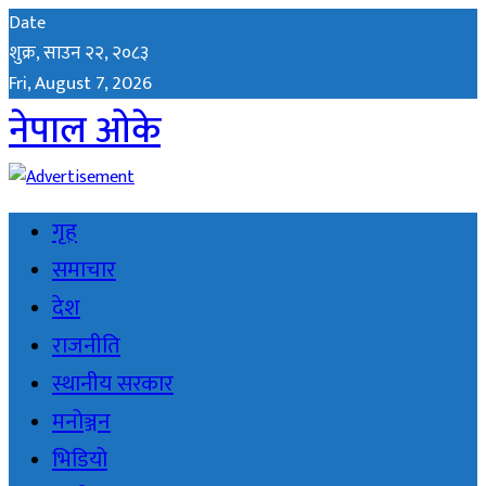
Date
शुक्र, साउन २२, २०८३
Fri, August 7, 2026
नेपाल ओके
गृह
समाचार
देश
राजनीति
स्थानीय सरकार
मनोञ्जन
भिडियो