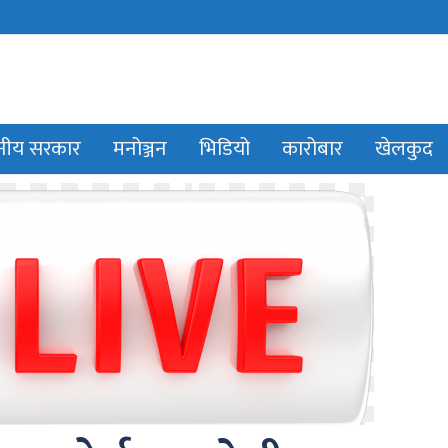
ानीय सरकार
मनोञ्जन
भिडियो
कारोबार
खेलकुद