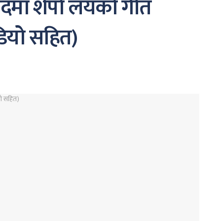
ादमा शेर्पा लयको गीत
डियो सहित)