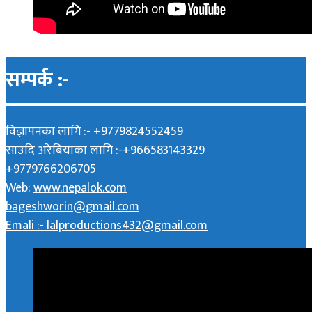
सम्पर्क :-
विज्ञापनका लागि :- +9779824552459
साउदि अरेबियाका लागि :-+966583143329
+9779766206705
Web:
www.nepalok.com
bageshworin@gmail.com
Emali :- lalproductions432@gmail.com