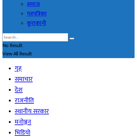
समाज
पत्रपत्रिका
कुराकानी
No Result
View All Result
गृह
समाचार
देश
राजनीति
स्थानीय सरकार
मनोञ्जन
भिडियो