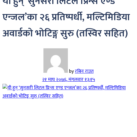
यी हुन् ‘सुनसरी लिटल प्रिन्स एण्ड
एन्जल’का २६ प्रतिष्पर्धी, मल्टिमिडिया
अवार्डको भोटिङ्ग सुरु (तस्विर सहित)
by
रबिन राउत
२१ माघ २०७६, मंगलवार १३:१५