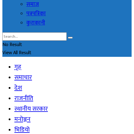
समाज
पत्रपत्रिका
कुराकानी
No Result
View All Result
गृह
समाचार
देश
राजनीति
स्थानीय सरकार
मनोञ्जन
भिडियो