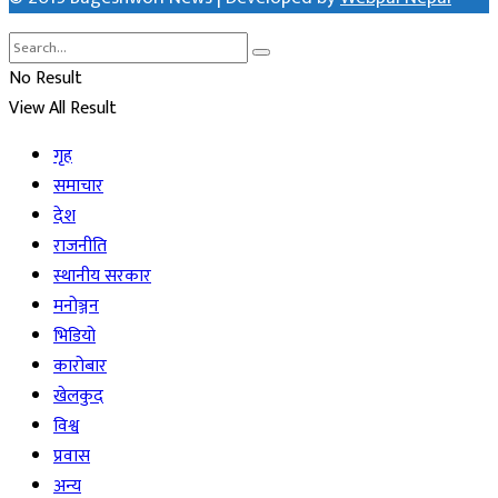
No Result
View All Result
गृह
समाचार
देश
राजनीति
स्थानीय सरकार
मनोञ्जन
भिडियो
कारोबार
खेलकुद
विश्व
प्रवास
अन्य