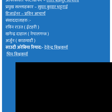
अफिसियल फोटोग्राफर –
लाल बाहदुर शिर्पाली
प्रमुख सल्लाहकार –
सुमन कुमार भट्टराई
डिजाईनर – प्रविन आचार्य
संवाददाताहरु :-
रविन राउत ( ईटहरी )
खगेन्द्र दाहाल ( नेपालगन्ज )
अर्जुन ( काठमाडौं )
साउदी अरेबिया रियाद:-
देवेन्द्र बिश्वकर्मा
भिम बिश्वकर्मा