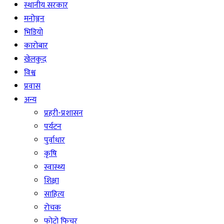
स्थानीय सरकार
मनोञ्जन
भिडियो
कारोबार
खेलकुद
विश्व
प्रवास
अन्य
प्रहरी-प्रशासन
पर्यटन
पुर्वाधार
कृषि
स्वास्थ्य
शिक्षा
साहित्य
रोचक
फोटो फिचर