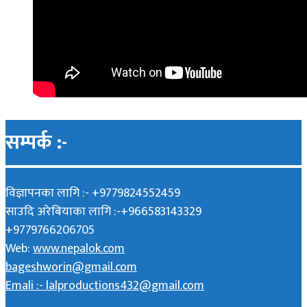
सम्पर्क :-
विज्ञापनका लागि :- +9779824552459
साउदि अरेबियाका लागि :-+966583143329
+9779766206705
Web:
www.nepalok.com
bageshworin@gmail.com
Emali :- lalproductions432@gmail.com