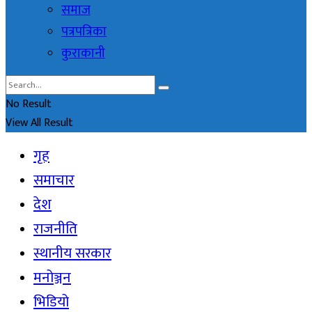
समाज
पत्रपत्रिका
कुराकानी
No Result
View All Result
गृह
समाचार
देश
राजनीति
स्थानीय सरकार
मनोञ्जन
भिडियो