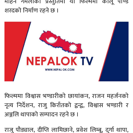
मोहन गमलाको प्रस्तुतिमा यो फिल्ममा कालू पाण्डे
शरदको निर्माण रहने छ ।
फिल्ममा विश्वास भण्डारीको छायांकन, राजन महर्जनको
नृत्य निर्देशन, राजु किराँतको द्वन्द्व, विश्वास भण्डारी र
अञ्जलि थापाको सम्पादन रहने छ ।
राजु पौड्याल, दीप्ति लामिछाने, प्रवेश लिम्बू, दुर्गा थापा,