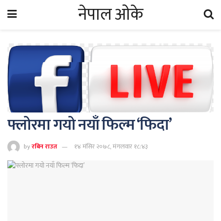
नेपाल ओके
फ्लोरमा गयो नयाँ फिल्म ‘फिदा’
by
रबिन राउत
१४ मंसिर २०७८, मंगलवार १८:४३