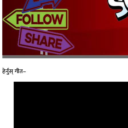
हेर्नुस् गीत–