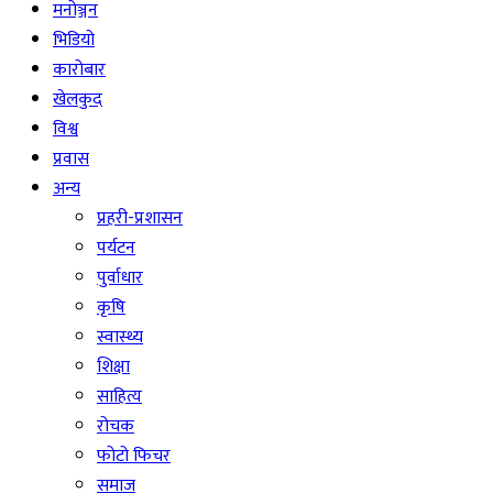
मनोञ्जन
भिडियो
कारोबार
खेलकुद
विश्व
प्रवास
अन्य
प्रहरी-प्रशासन
पर्यटन
पुर्वाधार
कृषि
स्वास्थ्य
शिक्षा
साहित्य
रोचक
फोटो फिचर
समाज