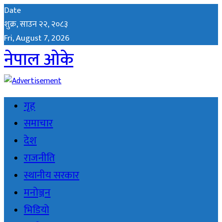
Date
शुक्र, साउन २२, २०८३
Fri, August 7, 2026
नेपाल ओके
गृह
समाचार
देश
राजनीति
स्थानीय सरकार
मनोञ्जन
भिडियो