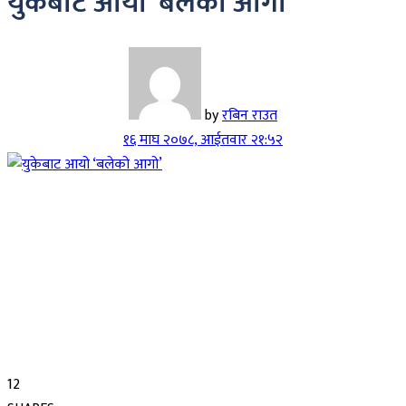
युकेबाट आयो ‘बलेको आगो’
by
रबिन राउत
१६ माघ २०७८, आईतवार २१:५२
12