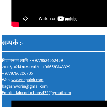
सम्पर्क :-
विज्ञापनका लागि :- +9779824552459
साउदि अरेबियाका लागि :-+966583143329
+9779766206705
Web:
www.nepalok.com
bageshworin@gmail.com
Emali :- lalproductions432@gmail.com