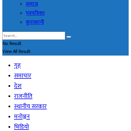
समाज
पत्रपत्रिका
कुराकानी
No Result
View All Result
गृह
समाचार
देश
राजनीति
स्थानीय सरकार
मनोञ्जन
भिडियो