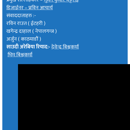
प्रमुख सल्लाहकार –
सुमन कुमार भट्टराई
डिजाईनर – प्रविन आचार्य
संवाददाताहरु :-
रविन राउत ( ईटहरी )
खगेन्द्र दाहाल ( नेपालगन्ज )
अर्जुन ( काठमाडौं )
साउदी अरेबिया रियाद:-
देवेन्द्र बिश्वकर्मा
भिम बिश्वकर्मा