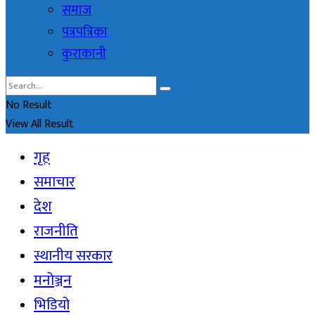
समाज
पत्रपत्रिका
कुराकानी
No Result
View All Result
गृह
समाचार
देश
राजनीति
स्थानीय सरकार
मनोञ्जन
भिडियो