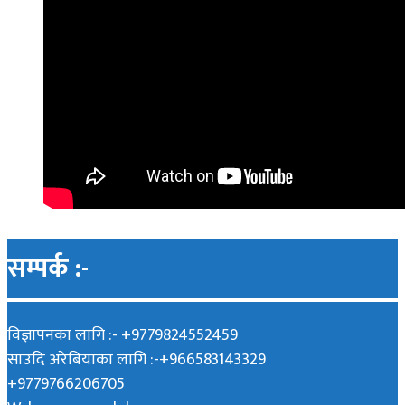
सम्पर्क :-
विज्ञापनका लागि :- +9779824552459
साउदि अरेबियाका लागि :-+966583143329
+9779766206705