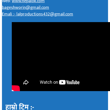
Web:
www.nepalok.com
bageshworin@gmail.com
Emali :- lalproductions432@gmail.com
हाम्रो टिम :-