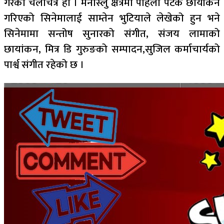
गरेको चलचित्र हो । मनास्लु क्षेत्रमा पहिलो पटक छायाँकन
गरिएको सिनेमालाई साम्तेन भुटियाले लेखेको हुन भने
सिनेमामा सन्तोष सुनारको संगीत, संजय लामाको
छायांकन, मित्र डि गुरुङको सम्पादन,सुजिल कर्माचार्यको
पार्श्व संगीत रहेको छ ।