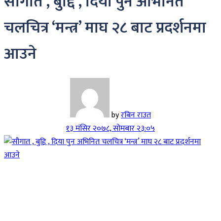
सौगात , बुद्दि , दिया पुन अभिनित
चलचित्र ‘मन्त्र’ माघ २८ बाट प्रदर्शनमा
आउने
by
रबिन राउत
१३ मंसिर २०७८, सोमबार २३:०५