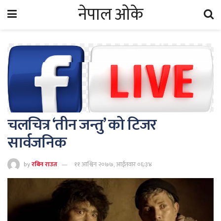
नेपाल ओके
चलचित्र ‘तीन जन्तु’ को टिजर
सार्वजनिक
by
रबिन राउत
११ आश्विन २०७७, आईतवार ०६:३४