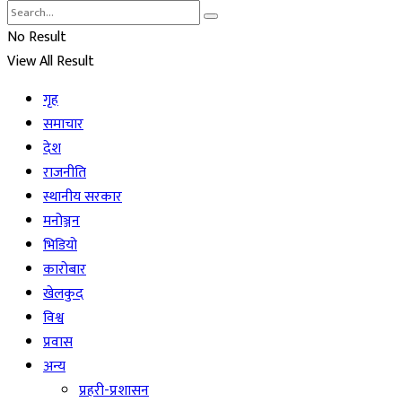
No Result
View All Result
गृह
समाचार
देश
राजनीति
स्थानीय सरकार
मनोञ्जन
भिडियो
कारोबार
खेलकुद
विश्व
प्रवास
अन्य
प्रहरी-प्रशासन