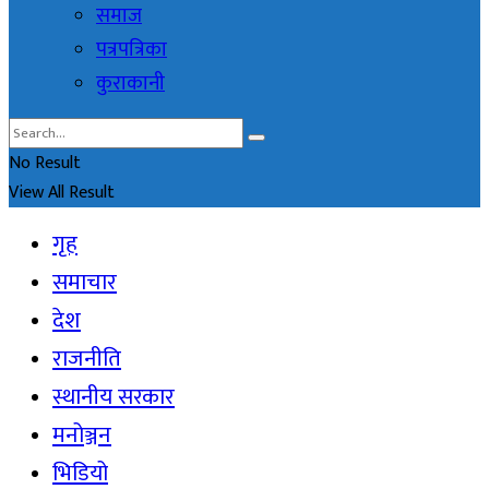
समाज
पत्रपत्रिका
कुराकानी
No Result
View All Result
गृह
समाचार
देश
राजनीति
स्थानीय सरकार
मनोञ्जन
भिडियो