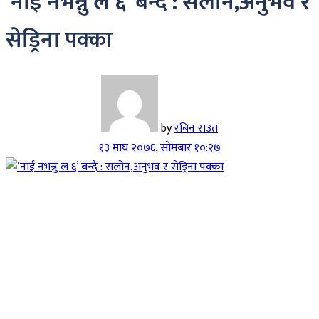
‘नाई नभन्नु ल ६’ बन्दै : सलोन,अनुभव र
सेड्रिना पक्का
by
रबिन राउत
१३ माघ २०७६, सोमबार १०:२७