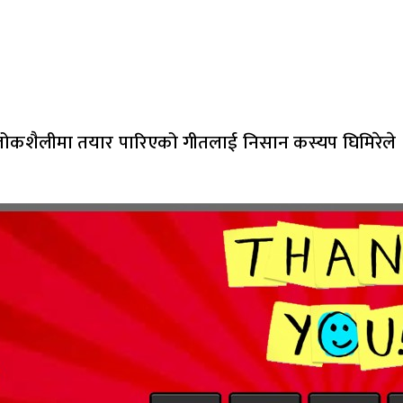
न्। लोकशैलीमा तयार पारिएको गीतलाई निसान कस्यप घिमिरेले