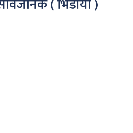
सार्वजनिक ( भिडीयो )