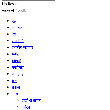
No Result
View All Result
गृह
समाचार
देश
राजनीति
स्थानीय सरकार
मनोञ्जन
भिडियो
कारोबार
खेलकुद
विश्व
प्रवास
अन्य
प्रहरी-प्रशासन
पर्यटन