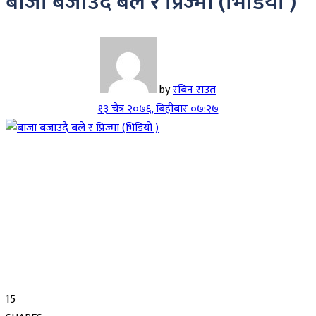
बाजा बजाउदै बले र प्रिज्मा (भिडियो )
by
रबिन राउत
१३ चैत्र २०७६, बिहीबार ०७:२७
15