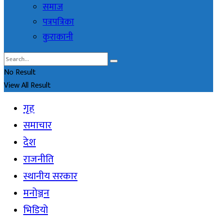
समाज
पत्रपत्रिका
कुराकानी
No Result
View All Result
गृह
समाचार
देश
राजनीति
स्थानीय सरकार
मनोञ्जन
भिडियो