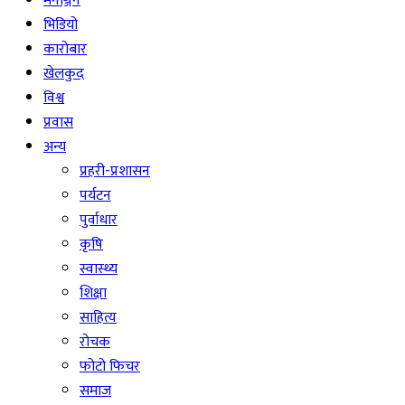
मनोञ्जन
भिडियो
कारोबार
खेलकुद
विश्व
प्रवास
अन्य
प्रहरी-प्रशासन
पर्यटन
पुर्वाधार
कृषि
स्वास्थ्य
शिक्षा
साहित्य
रोचक
फोटो फिचर
समाज