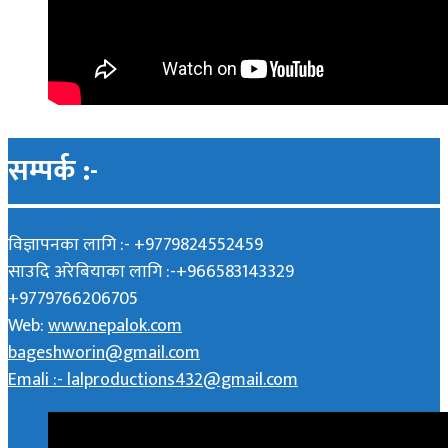
सम्पर्क :-
विज्ञापनका लागि :- +9779824552459
साउदि अरेबियाका लागि :-+966583143329
+9779766206705
Web:
www.nepalok.com
bageshworin@gmail.com
Emali :- lalproductions432@gmail.com