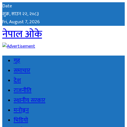
Date
शुक्र, साउन २२, २०८३
Fri, August 7, 2026
नेपाल ओके
गृह
समाचार
देश
राजनीति
स्थानीय सरकार
मनोञ्जन
भिडियो