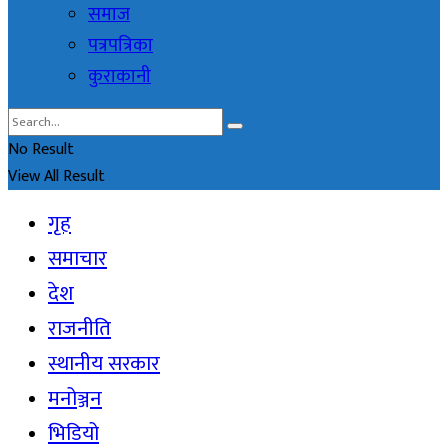
समाज
पत्रपत्रिका
कुराकानी
No Result
View All Result
गृह
समाचार
देश
राजनीति
स्थानीय सरकार
मनोञ्जन
भिडियो