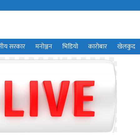
ानीय सरकार
मनोञ्जन
भिडियो
कारोबार
खेलकुद