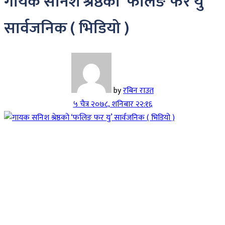
गायक सनिश श्रेष्ठको ‘फलिङ फर यु’
सार्वजनिक ( भिडियो )
by
रबिन राउत
५ चैत्र २०७८, शनिबार २२:१६