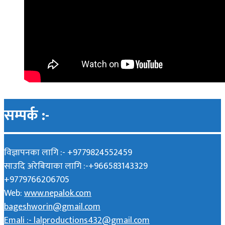
सम्पर्क :-
विज्ञापनका लागि :- +9779824552459
साउदि अरेबियाका लागि :-+966583143329
+9779766206705
Web:
www.nepalok.com
bageshworin@gmail.com
Emali :- lalproductions432@gmail.com