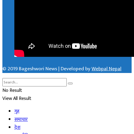
© 2019 Bageshwori News | Developed by
Webpal Nepal
No Result
View All Result
गृह
समाचार
देश