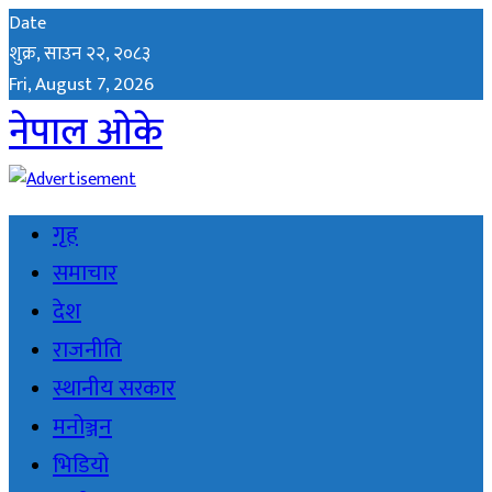
Date
शुक्र, साउन २२, २०८३
Fri, August 7, 2026
नेपाल ओके
गृह
समाचार
देश
राजनीति
स्थानीय सरकार
मनोञ्जन
भिडियो