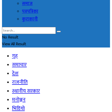
समाज
पत्रपत्रिका
कुराकानी
No Result
View All Result
गृह
समाचार
देश
राजनीति
स्थानीय सरकार
मनोञ्जन
भिडियो