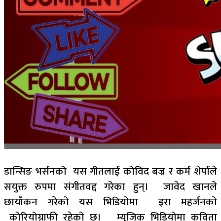
डान्सिङ भर्सनको यस गीतलाई कोविद बज्र र कर्म शेर्पाले
सयुक्त रुपमा संगीतवद्द गरेका हुन्। जावेद खानले
छायाँकन गरेको यस भिडियोमा इरा महर्जनको
कोरियोग्राफी रहेको छ। म्युजिक भिडियोमा कविता