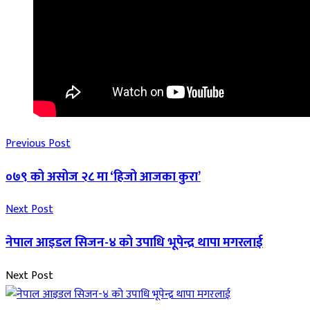
Previous Post
०७९ को असोज २८ मा ‘हिजो आजका कुरा’
Next Post
नेपाल आइडल सिजन-४ को उपाधि भूपेन्द्र थापा मगरलाई
Next Post