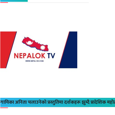
गायिका अनिता चलाउनेको प्रस्तुतिमा दर्शकहरू झुम्दै प्रादेशिक मह