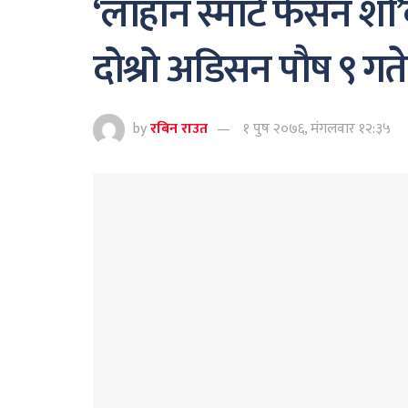
‘लाहान स्मार्ट फेसन शो
दोश्रो अडिसन पौष ९ गते
by
रबिन राउत
१ पुष २०७६, मंगलवार १२:३५