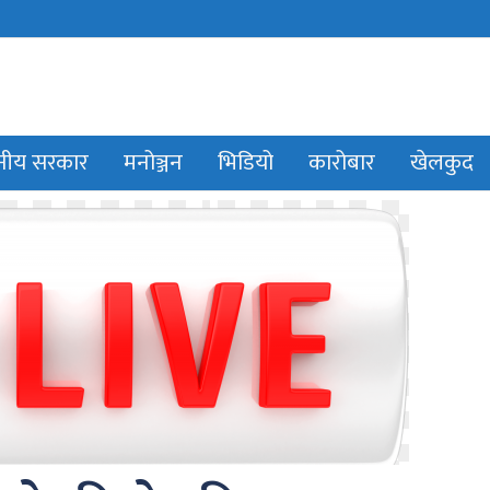
ानीय सरकार
मनोञ्जन
भिडियो
कारोबार
खेलकुद