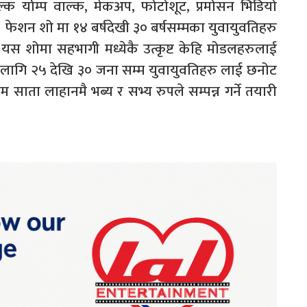
र्याम्प वाल्क, मेकअप, फोटोशूट, प्रमोसन भिडियो
ेशन शो मा १४ बर्षदेखी ३० बर्षसम्मका युवायुवतिहरु
स शोमा सहभागी मध्येकै उत्कृष्ट केहि मोडलहरुलाई
लागि २५ देखि ३० जना सम्म युवायुवतिहरु लाई छनोट
 साता लाहानमै भब्य र सभ्य रुपले सम्पन्न गर्ने तयारी