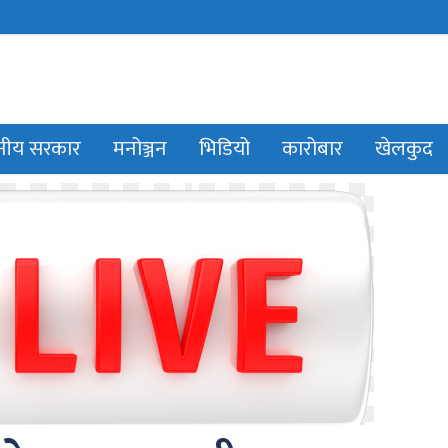
ानीय सरकार
मनोञ्जन
भिडियो
कारोबार
खेलकुद