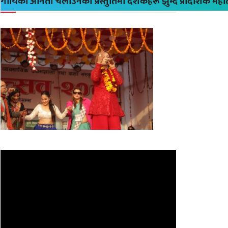
गायिका अनिता चलाउनेको प्रस्तुतिमा दर्शकहरू झुम्दै प्रादेशिक मह