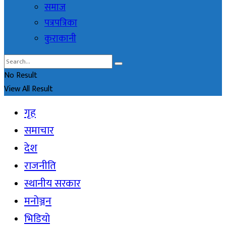
समाज
पत्रपत्रिका
कुराकानी
No Result
View All Result
गृह
समाचार
देश
राजनीति
स्थानीय सरकार
मनोञ्जन
भिडियो