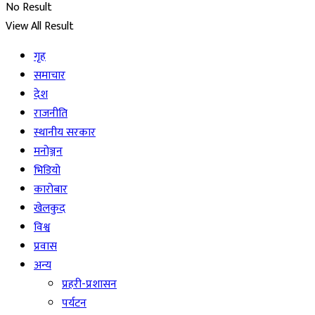
No Result
View All Result
गृह
समाचार
देश
राजनीति
स्थानीय सरकार
मनोञ्जन
भिडियो
कारोबार
खेलकुद
विश्व
प्रवास
अन्य
प्रहरी-प्रशासन
पर्यटन