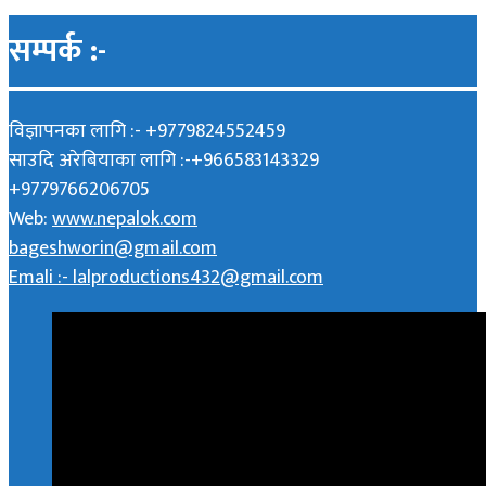
सम्पर्क :-
विज्ञापनका लागि :- +9779824552459
साउदि अरेबियाका लागि :-+966583143329
+9779766206705
Web:
www.nepalok.com
bageshworin@gmail.com
Emali :- lalproductions432@gmail.com