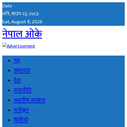
Date
शनि, साउन २३, २०८३
Sat, August 8, 2026
नेपाल ओके
गृह
समाचार
देश
राजनीति
स्थानीय सरकार
मनोञ्जन
भिडियो