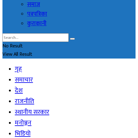
समाज
पत्रपत्रिका
कुराकानी
No Result
View All Result
गृह
समाचार
देश
राजनीति
स्थानीय सरकार
मनोञ्जन
भिडियो