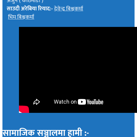
अर्जुन ( काठमाडौं )
साउदी अरेबिया रियाद:-
देवेन्द्र बिश्वकर्मा
भिम बिश्वकर्मा
सामाजिक सञ्जालमा हामी :-