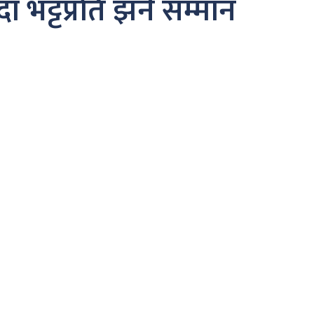
दा भट्टप्रति झनै सम्मान