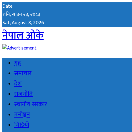
Date
शनि, साउन २३, २०८३
Sat, August 8, 2026
नेपाल ओके
गृह
समाचार
देश
राजनीति
स्थानीय सरकार
मनोञ्जन
भिडियो