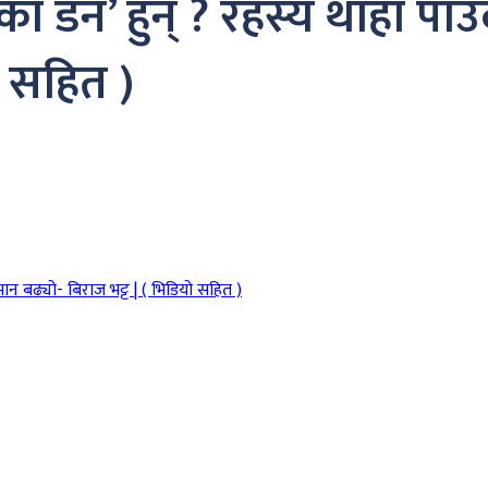
का डन’ हुन् ? रहस्य थाहा पाउँ
ो सहित )