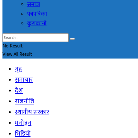
समाज
पत्रपत्रिका
कुराकानी
No Result
View All Result
गृह
समाचार
देश
राजनीति
स्थानीय सरकार
मनोञ्जन
भिडियो