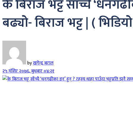
के बिराज भट्ट साँच्चै ‘धनगढी
बढ्यो- बिराज भट्ट | ( भिडिय
by
खगेन्द्र बराल
२५ मंसिर २०७६, बुधबार ०४:२१