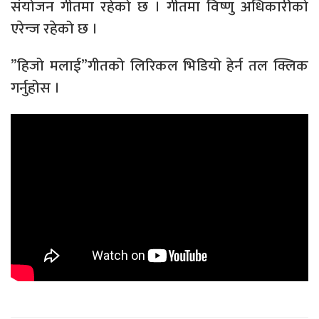
संयोजन गीतमा रहेको छ । गीतमा विष्णु अधिकारीको
एरेन्ज रहेको छ ।
”हिजो मलाई”गीतको लिरिकल भिडियो हेर्न तल क्लिक
गर्नुहोस ।