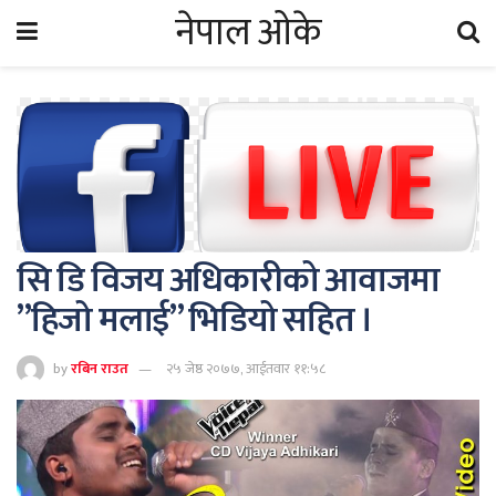
नेपाल ओके
सि डि विजय अधिकारीको आवाजमा
”हिजो मलाई” भिडियो सहित ।
by
रबिन राउत
२५ जेष्ठ २०७७, आईतवार ११:५८