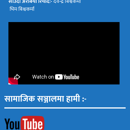
साउदी अरेबिया रियाद:-
देवेन्द्र बिश्वकर्मा
भिम बिश्वकर्मा
सामाजिक सञ्जालमा हामी :-