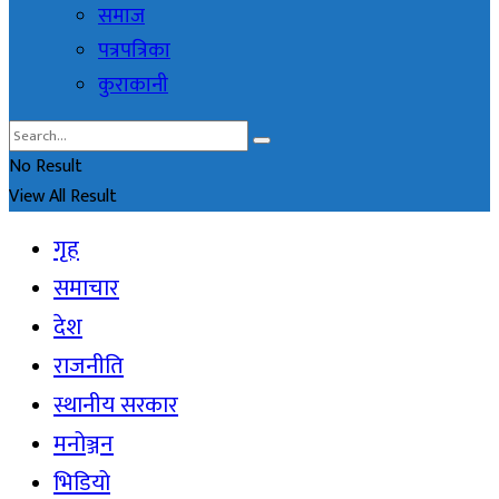
समाज
पत्रपत्रिका
कुराकानी
No Result
View All Result
गृह
समाचार
देश
राजनीति
स्थानीय सरकार
मनोञ्जन
भिडियो