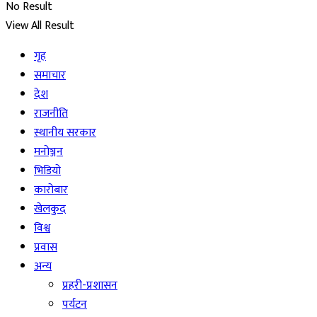
No Result
View All Result
गृह
समाचार
देश
राजनीति
स्थानीय सरकार
मनोञ्जन
भिडियो
कारोबार
खेलकुद
विश्व
प्रवास
अन्य
प्रहरी-प्रशासन
पर्यटन