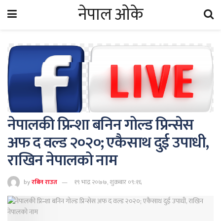
नेपाल ओके
नेपालकी प्रिन्शा बनिन गोल्ड प्रिन्सेस
अफ द वल्ड २०२०; एकैसाथ दुई उपाधी,
राखिन नेपालको नाम
by
रबिन राउत
१९ भाद्र २०७७, शुक्रबार ०९:१६