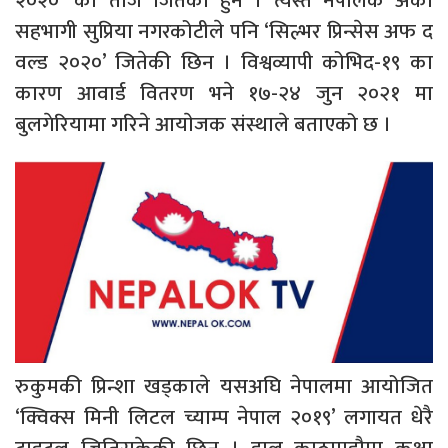
२०२०’ को ताज जितेकी हुन । त्यस्तै नेपालकै अर्की
सहभागी सुप्रिया नगरकोटीले पनि ‘सिल्भर प्रिन्सेस अफ द
वल्ड २०२०’ जितेकी छिन । विश्वव्यापी कोभिद-१९ का
कारण आवार्ड वितरण भने १७-२४ जुन २०२१ मा
बुलगेरियामा गरिने आयाेजक संस्थाले बताएको छ ।
रुकुमकी प्रिन्शा खड्काले यसअघि नेपालमा आयोजित
‘क्विक्स मिनी लिटल च्याम्प नेपाल २०१९’ लगायत धेरै