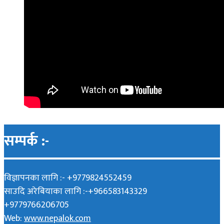
सम्पर्क :-
विज्ञापनका लागि :- +9779824552459
साउदि अरेबियाका लागि :-+966583143329
+9779766206705
Web:
www.nepalok.com