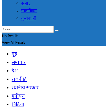
समाज
पत्रपत्रिका
कुराकानी
No Result
View All Result
गृह
समाचार
देश
राजनीति
स्थानीय सरकार
मनोञ्जन
भिडियो