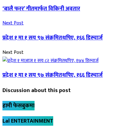
‘बालै फरर’ गीतमार्फत विकिनी अवतार
Next Post
प्रदेश १ मा १ सय ९७ संक्रमितथपिए, १६६ डिस्चार्ज
Next Post
प्रदेश १ मा १ सय ९७ संक्रमितथपिए, १६६ डिस्चार्ज
Discussion about this post
हामी फेसबुकमा
Lal ENTERTAINMENT