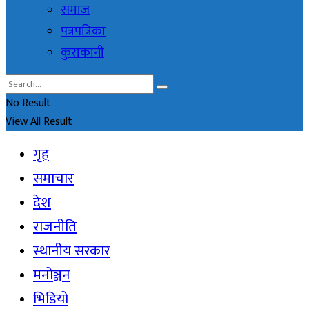
समाज
पत्रपत्रिका
कुराकानी
No Result
View All Result
गृह
समाचार
देश
राजनीति
स्थानीय सरकार
मनोञ्जन
भिडियो