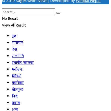
© 2019 Bageshwori News | Developed by
Webpal Nepal
No Result
View All Result
गृह
समाचार
देश
राजनीति
स्थानीय सरकार
मनोञ्जन
भिडियो
कारोबार
खेलकुद
विश्व
प्रवास
अन्य