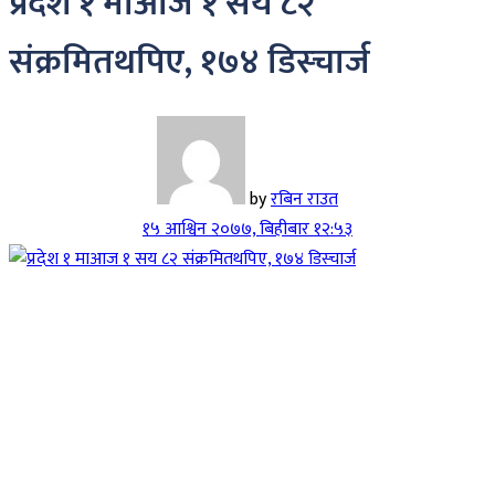
प्रदेश १ माआज १ सय ८२
संक्रमितथपिए, १७४ डिस्चार्ज
by
रबिन राउत
१५ आश्विन २०७७, बिहीबार १२:५३