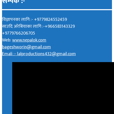
सम्पर्क :-
विज्ञापनका लागि :- +9779824552459
साउदि अरेबियाका लागि :-+966583143329
+9779766206705
Web:
www.nepalok.com
bageshworin@gmail.com
Emali :- lalproductions432@gmail.com