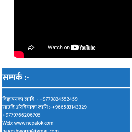
सम्पर्क :-
विज्ञापनका लागि :- +9779824552459
साउदि अरेबियाका लागि :-+966583143329
+9779766206705
Web:
www.nepalok.com
bageshworin@gmail.com