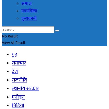
समाज
पत्रपत्रिका
कुराकानी
No Result
View All Result
गृह
समाचार
देश
राजनीति
स्थानीय सरकार
मनोञ्जन
भिडियो