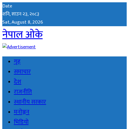
Date
शनि, साउन २३, २०८३
Sat, August 8, 2026
नेपाल ओके
गृह
समाचार
देश
राजनीति
स्थानीय सरकार
मनोञ्जन
भिडियो