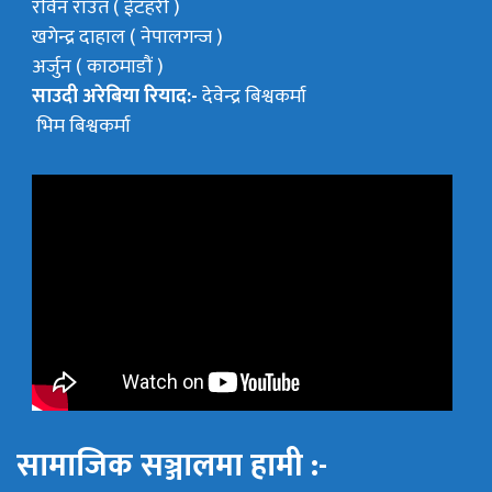
रविन राउत ( ईटहरी )
खगेन्द्र दाहाल ( नेपालगन्ज )
अर्जुन ( काठमाडौं )
साउदी अरेबिया रियाद:-
देवेन्द्र बिश्वकर्मा
भिम बिश्वकर्मा
सामाजिक सञ्जालमा हामी :-