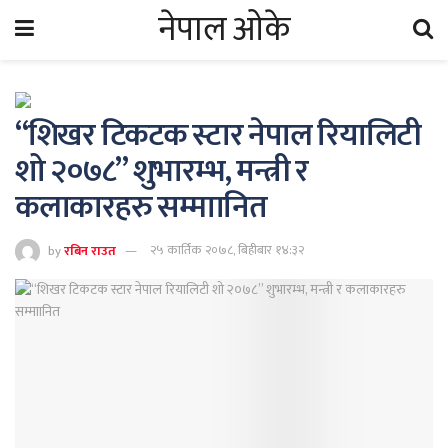
नेपाल ओके
“शिखर टिकटक स्टार नेपाल रियालिटी
शो २०७८” शुभारम्भ, मन्त्री र
कलाकारहरु सम्माानित
by
रबिन राउत
२५ कार्तिक २०७८, बिहीबार १४:३२