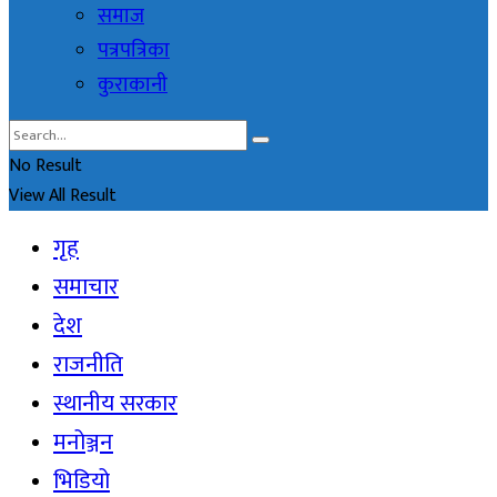
समाज
पत्रपत्रिका
कुराकानी
No Result
View All Result
गृह
समाचार
देश
राजनीति
स्थानीय सरकार
मनोञ्जन
भिडियो