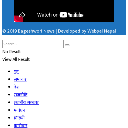
© 2019 Bageshwori News | Developed by
Webpal Nepal
No Result
View All Result
गृह
समाचार
देश
राजनीति
स्थानीय सरकार
मनोञ्जन
भिडियो
कारोबार